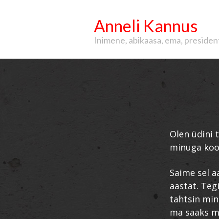
Anneli Kannus
Inimene, abikaasa, ema, president, 
Olen üdini 
minuga koos
Saime sel a
aastat. Teg
tahtsin min
ma saaks ma