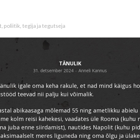
poliitik, tegija ja tegutseja
TÄNULIK
31. detsember 2024
–
Anneli Kannus
tänulik igale oma keha rakule, et nad mind käigus h
tööd teevad nii palju kui võimalik.
astal abikaasaga mõlemad 55 ning ametlikku abielu 
ime kolm reisi kahekesi, vaadates üle Rooma (kuhu
na juba enne siirdamist), nautides Napolit (kuhu pi
ksimaalselt meres liguneda ning oma õlgu ja ülak