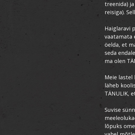
treenida) j
reisiga). S
Haiglaravi 
vaatamata e
öelda, et ma
seda endale
ma olen TÄ
Meie lastel
läheb kooli
TÄNULIK, et
Suvise sünn
meeleolukad
lõpuks omet
vahel mõtle