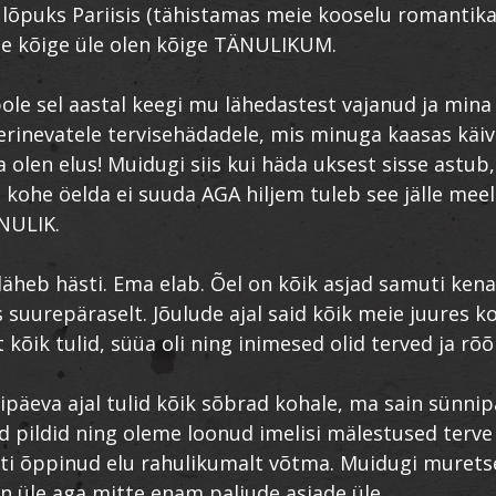
a lõpuks Pariisis (tähistamas meie kooselu romantika
elle kõige üle olen kõige TÄNULIKUM.
pole sel aastal keegi mu lähedastest vajanud ja mina i
rinevatele tervisehädadele, mis minuga kaasas käiv
 olen elus! Muidugi siis kui häda uksest sisse astub,
 kohe öelda ei suuda AGA hiljem tuleb see jälle mee
NULIK.
 läheb hästi. Ema elab. Õel on kõik asjad samuti kenas
s suurepäraselt. Jõulude ajal said kõik meie juures 
 kõik tulid, süüa oli ning inimesed olid terved ja rõ
ipäeva ajal tulid kõik sõbrad kohale, ma sain sünni
 pildid ning oleme loonud imelisi mälestused terve
i õppinud elu rahulikumalt võtma. Muidugi muretse
n üle aga mitte enam paljude asjade üle.