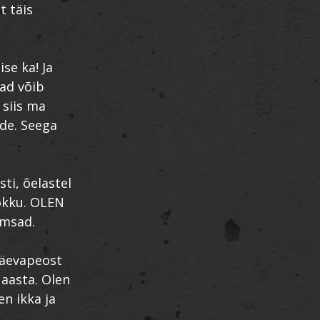
t täis
se ka! Ja
ad võib
 siis ma
lde. Seega
ti, õelastel
kokku. OLEN
õmsad.
päevapeost
 aasta. Olen
n ikka ja