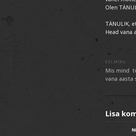
Olen TÄNULI
TÄNULIK, et
Head vana a
EELMINE
Mis mind tõ
vana aasta 
Lisa ko
N