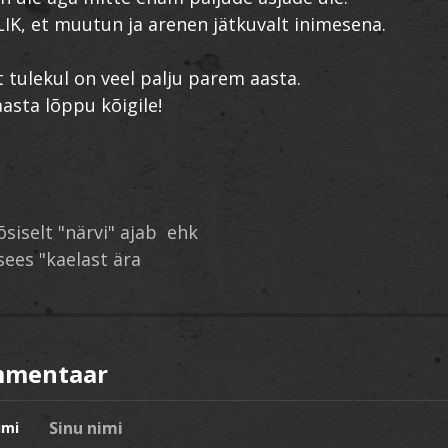
K, et muutun ja arenen jätkuvalt inimesena.
 tulekul on veel palju parem aasta.
asta lõppu kõigile!
siselt "närvi" ajab ehk
sees "kaelast ära
mmentaar
imi