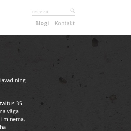
Blogi
Kontakt
oiavad ning
täitus 35
 ma väga
di minema,
eha