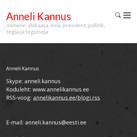
Anneli Kannus
Inimene, abikaasa, ema, president, poliitik,
tegija ja tegutseja
Anneli Kannus
Skype: anneli.kannus
Koduleht: www.annelikannus.ee
RSS-voog:
annelikannus.ee/blogi.rss
E-mail: anneli.kannus@eesti.ee