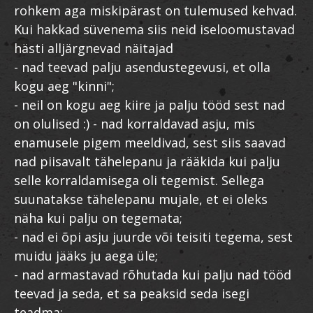
rohkem aga miskipärast on tulemused kehvad.
Kui hakkad süvenema siis neid iseloomustavad
hästi alljärgnevad näitajad
- nad teevad palju asendustegevusi, et olla
kogu aeg "kinni";
- neil on kogu aeg kiire ja palju tööd sest nad
on olulised :) - nad korraldavad asju, mis
enamusele pigem meeldivad, sest siis saavad
nad piisavalt tähelepanu ja rääkida kui palju
selle korraldamisega oli tegemist. Sellega
suunatakse tähelepanu mujale, et ei oleks
näha kui palju on tegemata;
- nad ei õpi asju juurde või teisiti tegema, sest
muidu jääks ju aega üle;
- nad armastavad rõhutada kui palju nad tööd
teevad ja seda, et sa peaksid seda isegi
teadma;