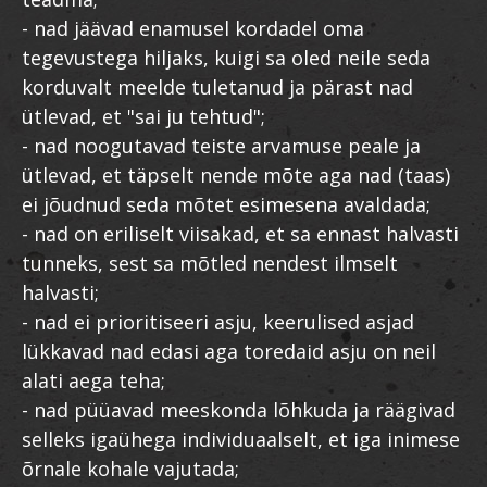
- nad jäävad enamusel kordadel oma
tegevustega hiljaks, kuigi sa oled neile seda
korduvalt meelde tuletanud ja pärast nad
ütlevad, et "sai ju tehtud";
- nad noogutavad teiste arvamuse peale ja
ütlevad, et täpselt nende mõte aga nad (taas)
ei jõudnud seda mõtet esimesena avaldada;
- nad on eriliselt viisakad, et sa ennast halvasti
tunneks, sest sa mõtled nendest ilmselt
halvasti;
- nad ei prioritiseeri asju, keerulised asjad
lükkavad nad edasi aga toredaid asju on neil
alati aega teha;
- nad püüavad meeskonda lõhkuda ja räägivad
selleks igaühega individuaalselt, et iga inimese
õrnale kohale vajutada;