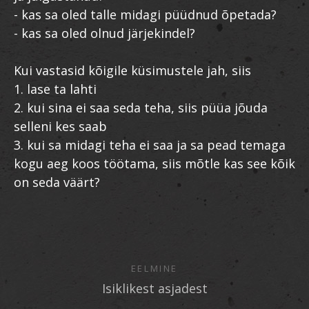
- kas sa oled talle midagi püüdnud õpetada?
- kas sa oled olnud järjekindel?
Kui vastasid kõigile küsimustele jah, siis
1. lase ta lahti
2. kui sina ei saa seda teha, siis püüa jõuda
selleni kes saab
3. kui sa midagi teha ei saa ja sa pead temaga
kogu aeg koos töötama, siis mõtle kas see kõik
on seda väärt?
EELMINE
Isiklikest asjadest