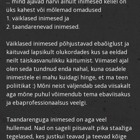
... mind ajavad närvi ainult inimesed kellel on
üks kahest või mõlemad omadused
1. väiklased inimesed ja
2. taandarenevad inimesed.
Väiklased inimesed põhjustavad ebaõiglust ja
käituvad lapsikult olukordades kus sa eeldad
neilt täiskasvanulikku käitumist. Viimasel ajal
olen seda tundnud enda nahal, kuna osadele
inimestele ei mahu kuidagi hinge, et ma teen
poliitikat :) Mõni neist väljendab seda viisakalt
aga mõne puhul võimendub tema ebaviisakus
ja ebaprofessionaalsus veelgi.
Taandarenguga inimesed on aga veel
hullemad. Nad on sageli piisavalt pika staažiga
tegelased, kes justkui teavad ja teevad kõige