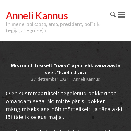
Anneli Kannus
Inimene, abikaasa, ema, president, poliitik,
tegija ja tegutseja
Mis mind tõsiselt "närvi" ajab ehk vana aasta
sees "kaelast ära
27. detsember 2024
–
Anneli Kannus
Olen süstemaatiliselt tegelenud pokkerinäo
omandamisega. No mitte päris pokkeri
mängimiseks aga põhimõtteliselt. Ja täna äkki
lõi täielik selgus majja ...