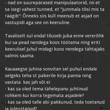
- nad on suurepärased manipulaatorid, nii et
sa isegi vahest tunned, et "jummala tõsi mis ta
räägib": Õnneks siis küll meenub et asjad on
vastupidi aga see on keeruline.
Tavaliselt sul endal tõuseb juba enne vererõhk
kui sa pead nendega koos töötama ning eriti
keerulisel juhul midagi koos nendega tähtajaks
valmis saama.
Kauaaegse juhina soovitan sel puhul endale
selgeks teha st paberile kirja panna ning
vastata kas jah või ei
- kas sa oled tema tähelepanu juhtinud
rohkem kui korra tegemata asjadele?
- kas sa oled talle abi pakkunud, teda toetanud
ja julgustanud?