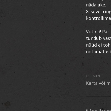
nädalake.
8. suvel rin
kontrollima
Vot nii! Pär
tundub vast
nüüd ei tohi
ootamatusi
EELMINE
Karta või mit