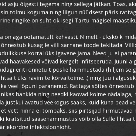
id asju õigesti tegema ning sellega jätkan. Toas, akn
ätsin tolmu koguma ning liigun nüüdsest päris rattaga
rine ringike on suht ok isegi Tartu mägisel maastiku
a on aga ootamatult kehvasti. Nimelt - ükskõik mida
 õnnestub kusagile villi sarnane toode tekitada. Vill
likkuse korral üks igavene jama. Need ju ei paran
evad haavakesed võivad kergelt infitseeruda. Juuni al
idagi eriti õnnetult põske hammustada (hiljem selg
htsalt üks ravimite kõrvaltoime...) ning juuli alguse
kka veel lõpuni paranenud. Rattaga sõites õnnestub 
sinikas hankida ning needki kaovad kolme nädalaga, 
a justkui avatud veekogus saaks, kuid kuna pead vee
 et vett ninna ei tõmbaks, siis pirtsijad hirmutavad
ki kratsitud sääsehammustus võib olla Sulle lihtsal
järjekordne infektsioonioht.