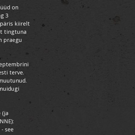
nüüd on
ng 3
ris kiirelt
t tingtuna
n praegu
 septembrini
sti terve.
" muutunud.
 muidugi
 (ja
ENNE):
 - see