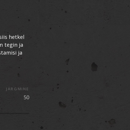
a
siis hetkel
m tegin ja
stamisi ja
JÄRGMINE
50