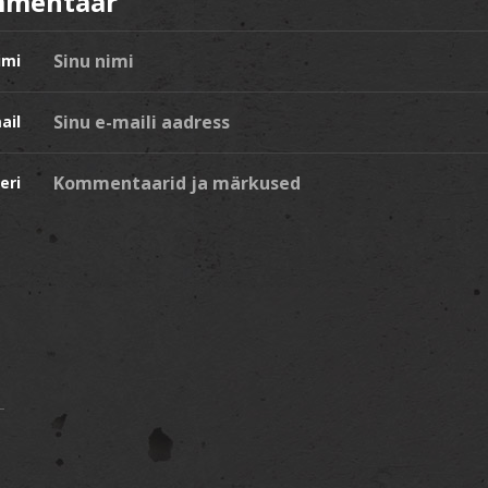
mmentaar
imi
ail
eri