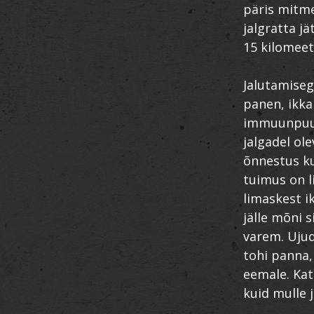
päris mitme
jalgratta j
15 kilomeet
Jalutamiseg
panen, ikka
immuunpuudu
jalgadel ol
õnnestus ku
tuimus on li
limaskest i
jälle mõni 
varem. Ujud
tohi panna,
eemale. Kat
kuid mulle 