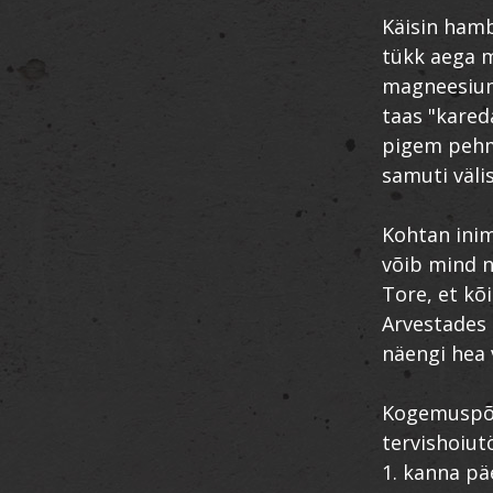
Käisin hamb
tükk aega m
magneesiumi
taas "kared
pigem pehm
samuti väli
Kohtan inim
võib mind na
Tore, et kõ
Arvestades 
näengi hea v
Kogemuspõh
tervishoiut
1. kanna pä