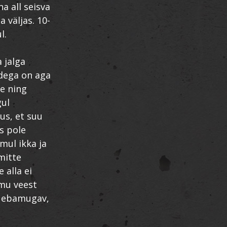
a all seisva
 väljas. 10-
l.
 jalga
idega on aga
e ning
gul
us, et suu
ks pole
mul ikka ja
mitte
 alla ei
 mu veest
t ebamugav,