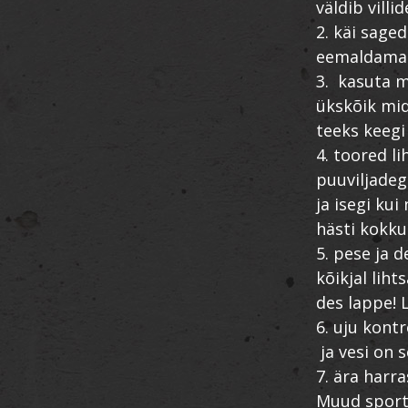
väldib vill
2. käi sage
eemaldamas,
3. kasuta m
ükskõik mid
teeks keegi
4. toored l
puuviljadeg
ja isegi kui
hästi kokku
5. pese ja d
kõikjal lih
des lappe! 
6. uju kontr
ja vesi on so
7. ära harra
Muud sporti