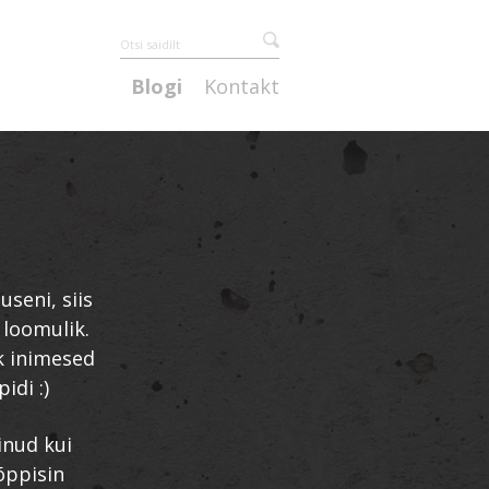
Blogi
Kontakt
useni, siis
e loomulik.
ik inimesed
idi :)
inud kui
õppisin