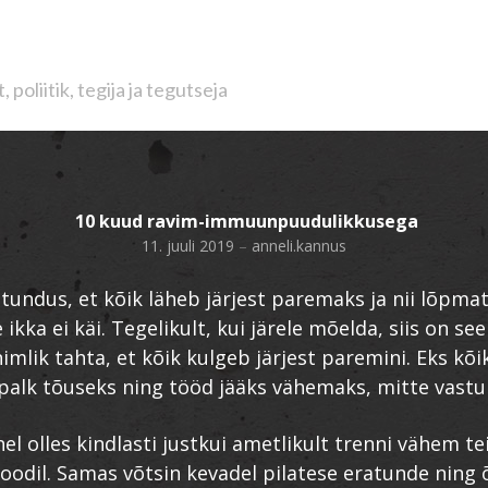
poliitik, tegija ja tegutseja
10 kuud ravim-immuunpuudulikkusega
11. juuli 2019
–
anneli.kannus
 tundus, et kõik läheb järjest paremaks ja nii lõpmat
e ikka ei käi. Tegelikult, kui järele mõelda, siis on se
imlik tahta, et kõik kulgeb järjest paremini. Eks kõ
palk tõuseks ning tööd jääks vähemaks, mitte vastup
nel olles kindlasti justkui ametlikult trenni vähem te
rioodil. Samas võtsin kevadel pilatese eratunde ning 