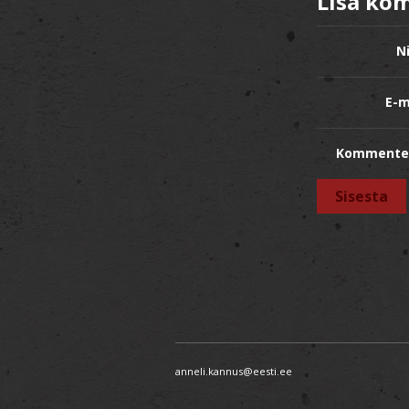
Lisa ko
N
E-m
Kommente
anneli.kannus@eesti.ee