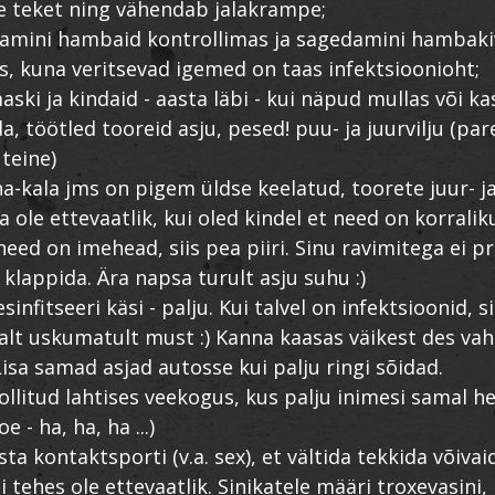
ide teket ning vähendab jalakrampe;
damini hambaid kontrollimas ja sagedamini hambaki
 kuna veritsevad igemed on taas infektsioonioht;
aski ja kindaid - aasta läbi - kui näpud mullas või k
a, töötled tooreid asju, pesed! puu- ja juurvilju (pa
 teine)
iha-kala jms on pigem üldse keelatud, toorete juur- j
a ole ettevaatlik, kui oled kindel et need on korralik
 need on imehead, siis pea piiri. Sinu ravimitega ei 
 klappida. Ära napsa turult asju suhu :)
esinfitseeri käsi - palju. Kui talvel on infektsioonid, s
tsalt uskumatult must :) Kanna kaasas väikest des vah
Lisa samad asjad autosse kui palju ringi sõidad.
ollitud lahtises veekogus, kus palju inimesi samal he
e - ha, ha, ha ...)
sta kontaktsporti (v.a. sex), et vältida tekkida võivaid
 tehes ole ettevaatlik. Sinikatele määri troxevasini,