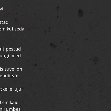
vi
astad
rem kui seda
a
ult pestud
pruugi need
iis suvel on
endit või
tkel ei uju
 sinikaid.
 nii umbes