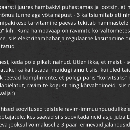
aarsti juures hambakivi puhastamas ja lootsin, et 
õnus tunne aga võta näpust - 3 kaltsiumitableti ni
pakikese tarvitamine päevas tekitab hammastele pä
a" kihi. Kuna hambavaap on ravimite kõrvaltoimetes
e, siis elektrihambaharja regulaarne kasutamine o
statud.
esi, keda pole pikalt näinud. Ütlen ikka, et maist -
tuke! ka kallistada, muidugi ainult siis, kui oled täie
ik teevad komplimente, et polegi päris "kõrvitsaks
läbielatut, ravimite kogust ning kõrvaltoimeid, siis
älja :)
ised soovitused teistele ravim-immuunpuudulikele
öötajatele, kes saavad siis soovitada neid asju juba 
eva jooksul võimalusel 2-3 paari erinevaid jalanõusid