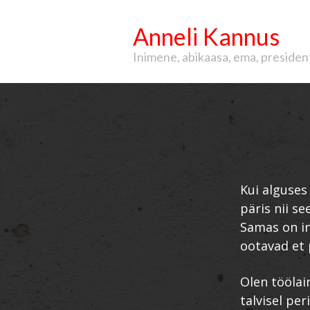
Anneli Kannus
Inimene, abikaasa, ema, president, 
Kui alguses
päris nii se
Samas on in
ootavad et 
Olen töölai
talvisel pe