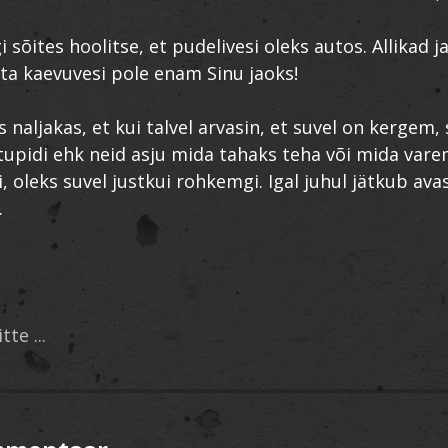
gi sõites hoolitse, et pudelivesi oleks autos. Allikad j
ta kaevuvesi pole enam Sinu jaoks!
is naljakas, et kui talvel arvasin, et suvel on kergem, 
upidi ehk neid asju mida tahaks teha või mida vare
, oleks suvel justkui rohkemgi. Igal juhul jätkub ava
.
te ...