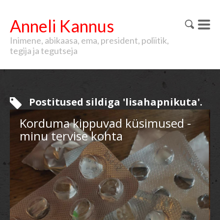
Anneli Kannus
Inimene, abikaasa, ema, president, poliitik,
tegija ja tegutseja
Postitused sildiga 'lisahapnikuta'.
Korduma kippuvad küsimused -
minu tervise kohta