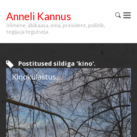
Anneli Kannus
Inimene, abikaasa, ema, president, poliitik,
tegija ja tegutseja
Postitused sildiga 'kino'.
Kinokülastus...