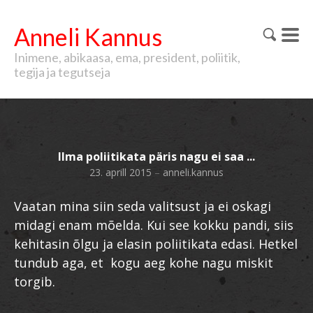
Anneli Kannus
Inimene, abikaasa, ema, president, poliitik,
tegija ja tegutseja
Ilma poliitikata päris nagu ei saa ...
23. aprill 2015
–
anneli.kannus
Vaatan mina siin seda valitsust ja ei oskagi
midagi enam mõelda. Kui see kokku pandi, siis
kehitasin õlgu ja elasin poliitikata edasi. Hetkel
tundub aga, et kogu aeg kohe nagu miskit
torgib.