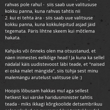
rahvas pole rahul - siis saab uue valitususe
kokku panna, kuna rahvas tahtis nii
2. kui ei tehta ära - siis saab uue valitsuse
kokku panna, kuna kokkulepitud asjad jäid
tegemata. Päris lihtne skeem kui mõtlema
hakata.
Kahjuks või õnneks olen ma otsustanud, et
näen inimestes eelkõige head ! Ja kuna ka sellel
nädalal käis uudistevoost läbi teade, et "naised
ei oska malet mängida", siis tühja sest minu
malemängu arutelust valitsuse üle :)
Hoopis lõbusam hakkas mul aga sellest
hetkest kui värske haridusminister tahtis
teada - miks ikkagi kõrgkoolide detsembrikuu