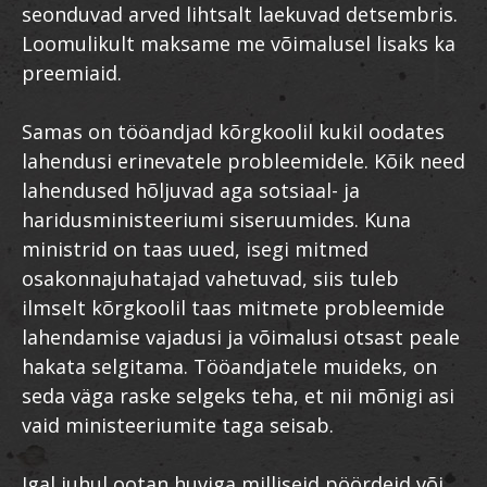
seonduvad arved lihtsalt laekuvad detsembris.
Loomulikult maksame me võimalusel lisaks ka
preemiaid.
Samas on tööandjad kõrgkoolil kukil oodates
lahendusi erinevatele probleemidele. Kõik need
lahendused hõljuvad aga sotsiaal- ja
haridusministeeriumi siseruumides. Kuna
ministrid on taas uued, isegi mitmed
osakonnajuhatajad vahetuvad, siis tuleb
ilmselt kõrgkoolil taas mitmete probleemide
lahendamise vajadusi ja võimalusi otsast peale
hakata selgitama. Tööandjatele muideks, on
seda väga raske selgeks teha, et nii mõnigi asi
vaid ministeeriumite taga seisab.
Igal juhul ootan huviga milliseid pöördeid või