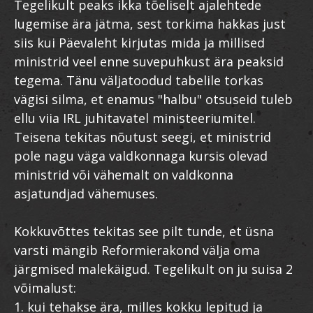
Tegelikult peaks ikka tõeliselt ajalehtede
lugemise ära jätma, sest torkima hakkas just
siis kui Päevaleht kirjutas mida ja millised
ministrid veel enne suvepuhkust ära peaksid
tegema. Tänu väljatoodud tabelile torkas
vägisi silma, et enamus "halbu" otsuseid tuleb
ellu viia IRL juhitavatel ministeeriumitel.
Teisena tekitas nõutust seegi, et ministrid
pole nagu väga valdkonnaga kursis olevad
ministrid või vähemalt on valdkonna
asjatundjad vähemuses.
Kokkuvõttes tekitas see pilt tunde, et üsna
varsti mängib Reformierakond välja oma
järgmised malekäigud. Tegelikult on ju suisa 2
võimalust:
1. kui tehakse ära, milles kokku lepitud ja