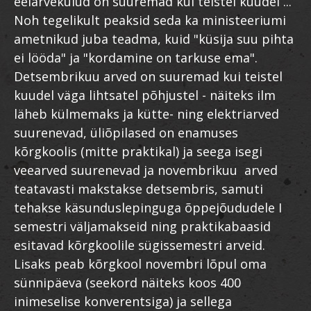
eelarvekulud on suuremad kui teistel kuudel ...
Noh tegelikult peaksid seda ka ministeeriumi
ametnikud juba teadma, kuid "küsija suu pihta
ei lööda" ja "kordamine on tarkuse ema".
Detsembrikuu arved on suuremad kui teistel
kuudel väga lihtsatel põhjustel - näiteks ilm
läheb külmemaks ja kütte- ning elektriarved
suurenevad, üliõpilased on enamuses
kõrgkoolis (mitte praktikal) ja seega isegi
veearved suurenevad ja novembrikuu arved
teatavasti makstakse detsembris, samuti
tehakse käsunduslepinguga õppejõududele I
semestri väljamakseid ning praktikabaasid
esitavad kõrgkoolile sügissemestri arveid.
Lisaks peab kõrgkool novembri lõpul oma
sünnipäeva (seekord näiteks koos 400
inimeselise konverentsiga) ja sellega