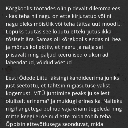
Kõrgkoolis töötades olin pidevalt dilemma ees
- kas teha nii nagu on ette kirjutatud või nii
nagu oleks mõistlik või teha täitsa uut moodi…
Lõpuks tüütas see lõputu ettekirjutus ikka
tõsiselt ära. Samas oli kõrgkoolis endas nii hea
ja mõnus kollektiiv, et naeru ja nalja sai
piisavalt ning paljud keerulised olukorrad
lahendatud, võidud võetud.
Eesti Õdede Liitu läksingi kandideerima juhiks
just seetõttu, et tahtsin riigiasutuse välist
kogemust. MTÜ juhtimine peaks ju sellest
oluliselt erinema? Ja muidugi erines ka. Näiteks
riigihangetega polnud vaja enam tegeleda ning
mitte keegi ei öelnud ette mida tohib teha.
Õppisin ettevõtlusega seonduvat, mida