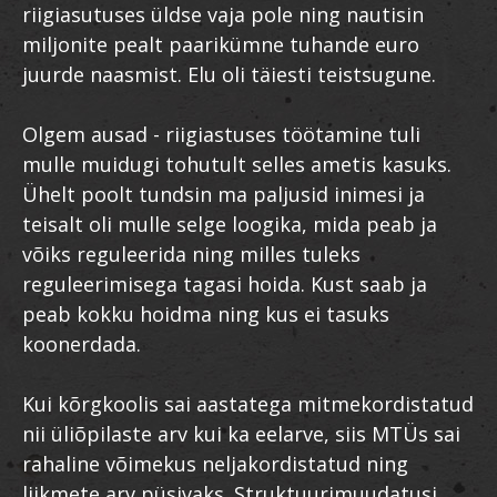
riigiasutuses üldse vaja pole ning nautisin
miljonite pealt paarikümne tuhande euro
juurde naasmist. Elu oli täiesti teistsugune.
Olgem ausad - riigiastuses töötamine tuli
mulle muidugi tohutult selles ametis kasuks.
Ühelt poolt tundsin ma paljusid inimesi ja
teisalt oli mulle selge loogika, mida peab ja
võiks reguleerida ning milles tuleks
reguleerimisega tagasi hoida. Kust saab ja
peab kokku hoidma ning kus ei tasuks
koonerdada.
Kui kõrgkoolis sai aastatega mitmekordistatud
nii üliõpilaste arv kui ka eelarve, siis MTÜs sai
rahaline võimekus neljakordistatud ning
liikmete arv püsivaks. Struktuurimuudatusi