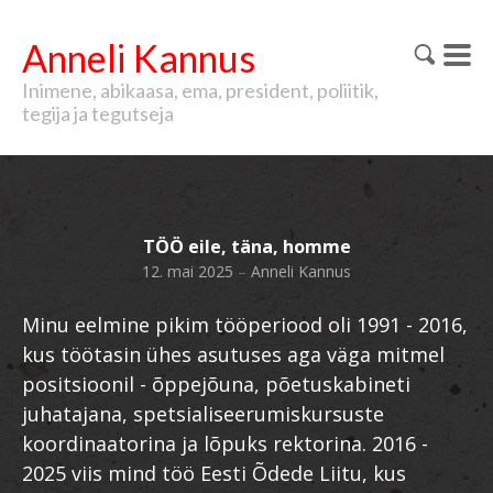
Anneli Kannus
Inimene, abikaasa, ema, president, poliitik,
tegija ja tegutseja
TÖÖ eile, täna, homme
12. mai 2025
–
Anneli Kannus
Minu eelmine pikim tööperiood oli 1991 - 2016,
kus töötasin ühes asutuses aga väga mitmel
positsioonil - õppejõuna, põetuskabineti
juhatajana, spetsialiseerumiskursuste
koordinaatorina ja lõpuks rektorina. 2016 -
2025 viis mind töö Eesti Õdede Liitu, kus