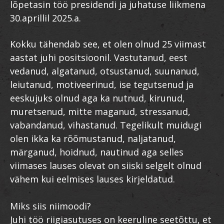
lõpetasin töö presidendi ja juhatuse liikmena
30.aprillil 2025.a.
Kokku tähendab see, et olen olnud 25 viimast
aastat juhi positsioonil. Vastutanud, eest
vedanud, algatanud, otsustanud, suunanud,
leiutanud, motiveerinud, ise tegutsenud ja
eeskujuks olnud aga ka nutnud, kirunud,
muretsenud, mitte maganud, stressanud,
vabandanud, vihastanud. Tegelikult muidugi
olen ikka ka rõõmustanud, naljatanud,
märganud, hoidnud, nautinud aga selles
viimases lauses olevat on siiski selgelt olnud
vähem kui eelmises lauses kirjeldatud.
Miks siis niimoodi?
Juhi töö riigiasutuses on keeruline seetõttu, et