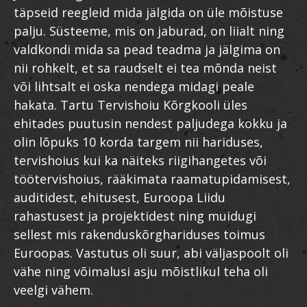
täpseid reegleid mida jälgida on üle mõistuse
palju. Süsteeme, mis on jaburad, on liialt ning
valdkondi mida sa pead teadma ja jälgima on
nii rohkelt, et sa raudselt ei tea mõnda neist
või lihtsalt ei oska nendega midagi peale
hakata. Tartu Tervishoiu Kõrgkooli üles
ehitades puutusin nendest paljudega kokku ja
olin lõpuks 10 korda targem nii hariduses,
tervishoius kui ka näiteks riigihangetes või
töötervishoius, rääkimata raamatupidamisest,
auditidest, ehitusest, Euroopa Liidu
rahastusest ja projektidest ning muidugi
sellest mis rakenduskõrghariduses toimus
Euroopas. Vastutus oli suur, abi väljaspoolt oli
vähe ning võimalusi asju mõistlikul teha oli
veelgi vähem.