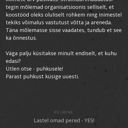
tegin mõlemad organisatsioonis selliselt, et
koostööd oleks oluliselt rohkem ning inimestel
tekiks võimalus vastutust võtta ja areneda.
Täna mõlemasse sisse vaadates, tundub et see
ka õnnestus.
Väga palju küsitakse minult endiselt, et kuhu
edasi?
Ütlen otse - puhkusele!
Pärast puhkust küsige uuesti.
EELMINE
Lastel omad pered - YES!