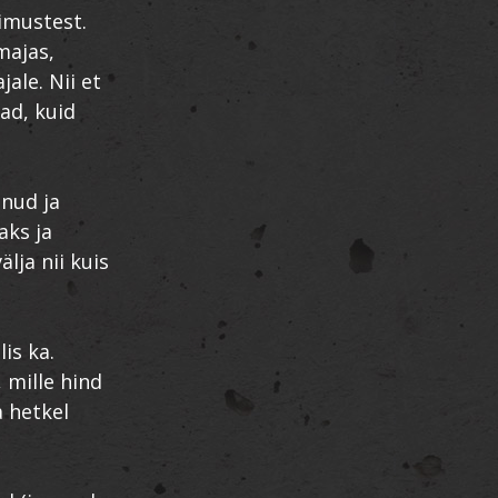
imustest.
majas,
jale. Nii et
ad, kuid
lnud ja
aks ja
lja nii kuis
is ka.
 mille hind
a hetkel