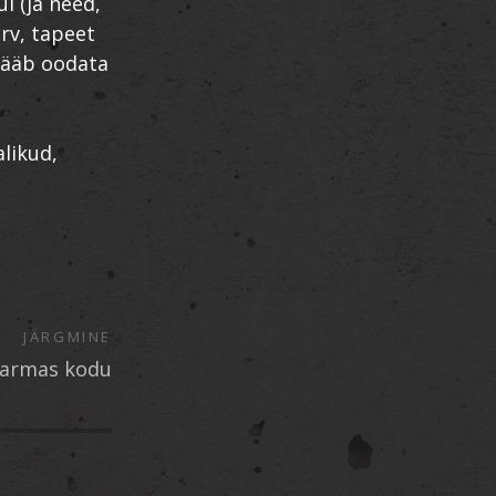
l (ja need,
rv, tapeet
 jääb oodata
alikud,
JÄRGMINE
 armas kodu