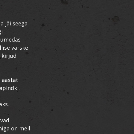
a jäi seega
gi
 tumedas
llise värske
 kirjud
 aastat
apindki.
aks.
ivad
niga on meil