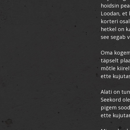
hoidsin pea
Loodan, et 
korteri osal
hetkel on k
see segab v
Oma kogemus
täpselt plaa
mõtle kiirel
ette kujuta
Alati on tu
Seekord ole
pigem soodn
ette kujuta