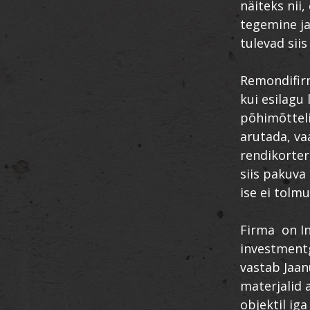
näiteks nii,
tegemine ja
tulevad sii
Remondifirm
kui esilagu
põhimõtteli
arutada, va
rendikorter
siis pakuva
ise ei tolm
Firma on In
investment
vastab Jaan
materjalid
objektil iga