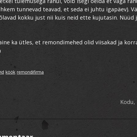
etkel tulemusega rahul, võib isegi öelda et väga rahu
hkem tunnevad teavad, et seda ei juhtu igapäev). Vä
õlavad kokku just nii kuis neid ette kujutasin. Nüüd
aine ka ütles, et remondimehed olid viisakad ja korr
a
vid
köök
remondifirma
Kodu,
mmentaar