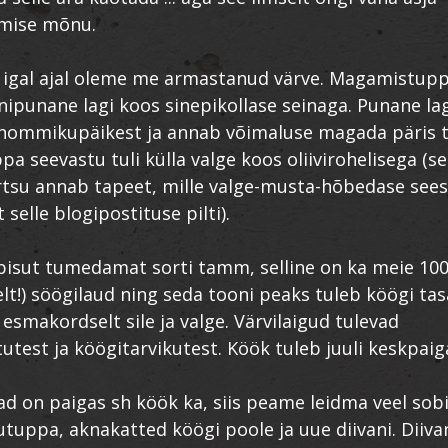
mise mõnu.
ja igal ajal oleme me armastanud värve. Magamistupp
inipunane lagi koos sinepikollase seinaga. Punane la
ommikupäikest ja annab võimaluse magada päris
pa seevastu tuli külla valge koos oliivirohelisega (se
särtsu annab tapeet, mille valge-musta-hõbedase sees
t selle blogipostituse pilti).
pisut tumedamat sorti tamm, selline on ka meie 100
elt!) söögilaud ning seda tooni peaks tuleb köögi tas
 esmakordselt sile ja valge. Värvilaigud tulevad
test ja köögitarvikutest. Köök tuleb juuli keskpaig
jad on paigas sh köök ka, siis peame leidma veel sob
utuppa, aknakatted köögi poole ja uue diivani. Diiva