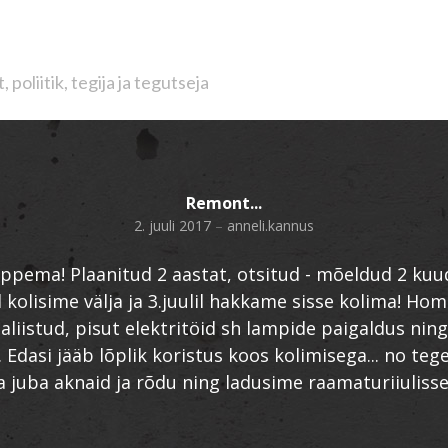
poliitik, tegija ja tegutseja
Remont...
2. juuli 2017
–
anneli.kannus
lõppema! Plaanitud 2 aastat, otsitud - mõeldud 2 kuu
l kolisime välja ja 3.juulil hakkame sisse kolima! Hom
aliistud, pisut elektritöid sh lampide paigaldus nin
Edasi jääb lõplik koristus koos kolimisega... no tege
 juba aknaid ja rõdu ning ladusime raamaturiiulisse