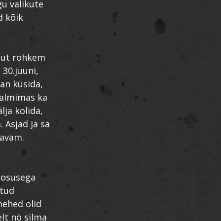
gu valikute
d kõik
isut rohkem
 30.juuni,
tan küsida,
 valmimas ka
lja kolida,
 Asjad ja sa
gavam.
nosusega
atud
mehed olid
elt nö silma