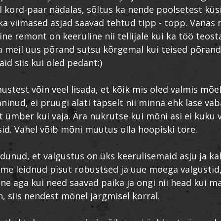
l kord-paar nädalas, sõltus ka nende poolsetest küs
ka viimased asjad saavad tehtud tipp - topp. Vanas 
ine remont on keeruline nii tellijale kui ka töö teosta
a meil uus põrand sutsu kõrgemal kui teised põrand
aid siis kui oled pedant:)
test võin veel lisada, et kõik mis oled valmis mõe
ninud, ei pruugi alati täpselt nii minna ehk lase vab
t ümber kui vaja. Ära nukrutse kui mõni asi ei kuku vä
sid. Vahel võib mõni muutus olla hoopiski tore.
ndunud, et valgustus on üks keerulisemaid asju ja kall
me leidnud pisut robustsed ja uue moega valgustid,
e aga kui need saavad paika ja ongi nii head kui m
n, siis nendest mõnel järgmisel korral.