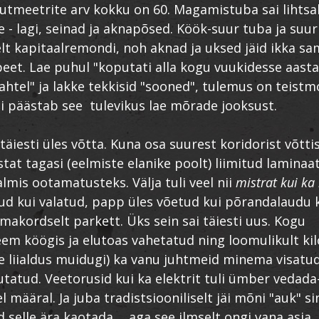
tmeetrite arv kokku on 60. Magamistuba sai lihtsa
 - lagi, seinad ja aknapõsed. Köök-suur tuba ja suur
selt kapitaalremondi, noh aknad ja uksed jäid ikka s
peet. Lae puhul "koputati alla kogu vuukidesse aast
htel" ja lakke tekkisid "sooned", tulemus on teistm
i päästab see tulevikus lae mõrade jooksust.
täiesti üles võtta. Kuna osa suurest koridorist võtti
stat tagasi (eelmiste elanike poolt) liimitud laminaa
almis ootamatusteks. Välja tuli veel nii
mistrat kui ka
vitud kui valatud, papp üles võetud kui põrandalaudu 
smakordselt parkett. Üks sein sai täiesti uus. Kogu
eem köögis ja elutoas vahetatud ning loomulikult ki
e liialdus muidugi) ka vanu juhtmeid minema visatu
utatud. Veetorusid kui ka elektrit tuli ümber vedad
el määral. Ja juba tradistsiooniliselt jäi mõni "auk" s
 selle ära kaotada ... aga see ilmselt ongi vana asja