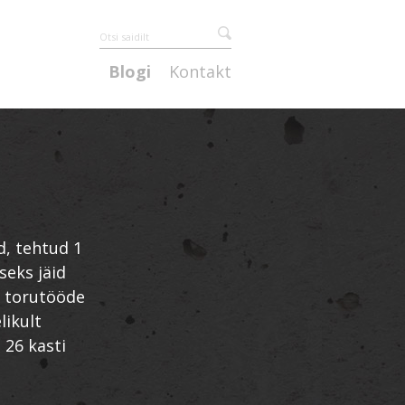
Blogi
Kontakt
d, tehtud 1
seks jäid
g torutööde
likult
 26 kasti