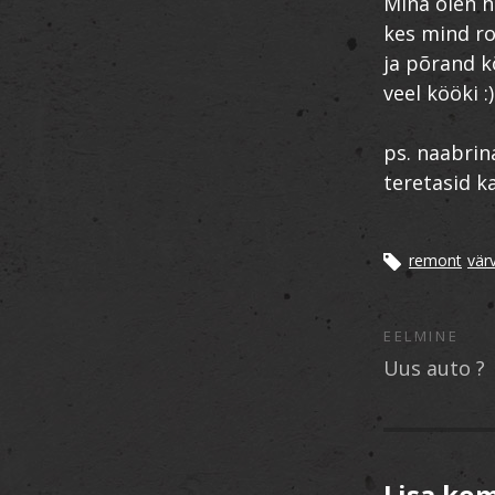
Mina olen h
kes mind ro
ja põrand k
veel kööki :)
ps. naabrin
teretasid k
remont
vär
EELMINE
Uus auto ?
Lisa ko