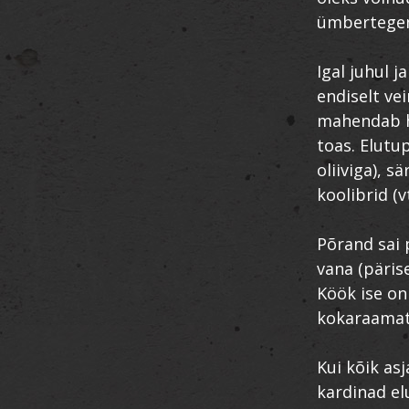
ümbertege
Igal juhul 
endiselt ve
mahendab h
toas. Elutup
oliiviga), 
koolibrid (v
Põrand sai 
vana (päris
Köök ise on
kokaraamatu
Kui kõik as
kardinad el