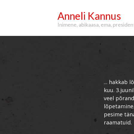
Anneli Kannus
Inimene, abikaasa, ema, president, 
... hakkab 
kuu. 3.juuni
veel põrand
lõpetamine. 
pesime täna
raamatuid.