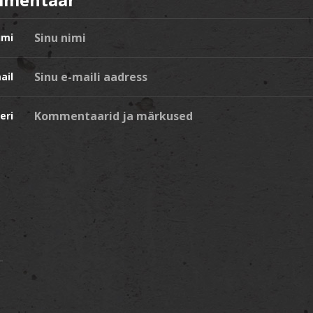
imi
ail
eri