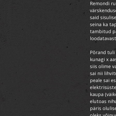
Remondi ruu
värskenduse
said sisuli
seina ka ta
tambitud pa
loodatavast
Põrand tuli 
kunagi x aa
siis olime v
sai nii lih
peale sai e
elektrisüst
kaupa (väik
elutoas nih
päris olulis
oleks võinud