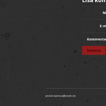
N
E-m
Kommente
anneli.kannus@eesti.ee