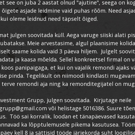
 et see on juba 2 aastat olnud "ajutine", seega on ko
 õigete asjade leidmine vaid puhas rõõm. Need asja
s kui oleme leidnud need täpselt õiged.
at julgen soovitada küll. Aega varuge siiski alati p
 lubatakse. Meie arvestasime, algul plaanisime kolida
selt saame kolida vaid 3 päeva hiljem. Julgelt soovi
adata ja kaasa mõelda. Sellel konkreetsel firmal on
 koos panipaigaga, et kui on vajalik remondi ajaks vä
 ise pinda. Tegelikult on niimoodi kindlasti mugavam.
u terve remondi aja ning ka remonditegijatel on mu
vestment Grupp, julgen soovitada. Kirjutage neile
grupp@gmail.com või helistage 5016386. Suure tõe
us. Töö sai korralik, loodan et tänapäevased kasut
 annavad ka lõpptulemusele pikema kasutusea. Töö
 päev kell 8 ja sättisid tööde järjekorda suht loogilis