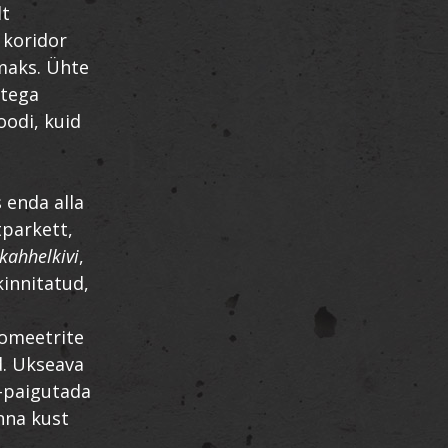
lt
 koridor
amaks. Ühte
atega
oodi, kuid
s enda alla
tparkett,
 kahhelkivi
,
kinnitatud,
lomeetrite
d. Ukseava
a-paigutada
inna kust