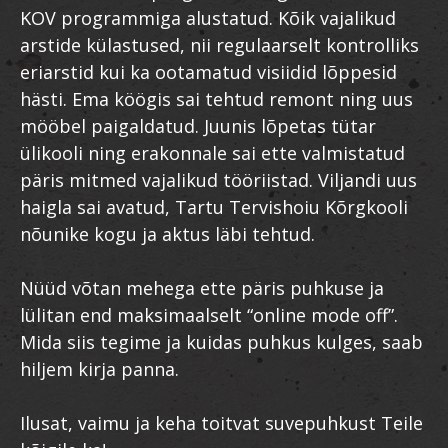
KOV programmiga alustatud. Kõik vajalikud
arstide külastused, nii regulaarselt kontrolliks
eriarstid kui ka ootamatud visiidid lõppesid
hästi. Ema köögis sai tehtud remont ning uus
mööbel paigaldatud. Juunis lõpetas tütar
ülikooli ning erakonnale sai ette valmistatud
päris mitmed vajalikud tööriistad. Viljandi uus
haigla sai avatud, Tartu Tervishoiu Kõrgkooli
nõunike kogu ja aktus läbi tehtud.
Nüüd võtan mehega ette päris puhkuse ja
lülitan end maksimaalselt “online mode off”.
Mida siis tegime ja kuidas puhkus kulges, saab
hiljem kirja panna.
Ilusat, vaimu ja keha toitvat suvepuhkust Teile