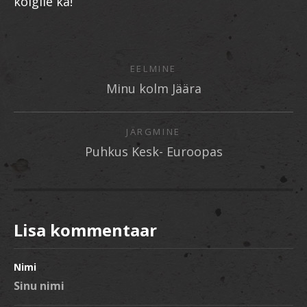
kõigile ka!
EELMINE
Minu kolm Jäära
JÄRGMINE
Puhkus Kesk- Euroopas
Lisa kommentaar
Nimi