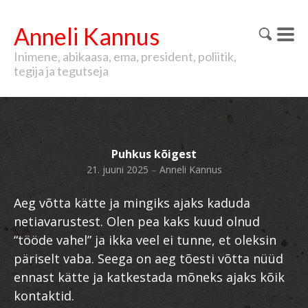
Anneli Kannus
Inimene, abikaasa, ema, president, poliitik,
tegija ja tegutseja
Puhkus kõigest
21. juuni 2025
–
Anneli Kannus
Aeg võtta kätte ja mingiks ajaks kaduda
netiavarustest. Olen pea kaks kuud olnud
“tööde vahel” ja ikka veel ei tunne, et oleksin
päriselt vaba. Seega on aeg tõesti võtta nüüd
ennast kätte ja katkestada mõneks ajaks kõik
kontaktid.