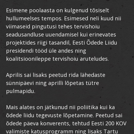
Esimene poolaasta on kulgenud tõsiselt
hullumeelses tempos. Esimesed neli kuud nii
viimaseid pingutusi tehes tervishoiu
seadusandluse uuendamisel kui erinevates
projektides riigi tasandil, Eesti Õdede Liidu
presidendi tööd üle andes ning
koalitsioonileppe tervishoiu aruteludes.
Aprilis sai lisaks peetud rida lähedaste
sünnipäevi ning aprilli lõpetas tütre
pulmapidu.
Mais alates on jätkunud nii poliitika kui ka
õdede liidu tegevuste lõpetamine. Peetud sai
õdede päeva konverents, tehtud Eesti 200 KOV
valimiste katusprogramm ning lisaks Tartu