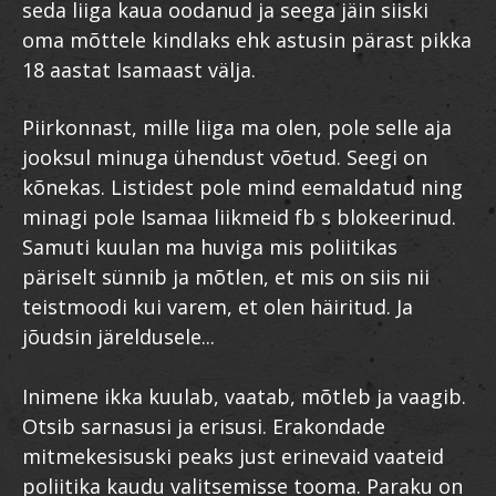
seda liiga kaua oodanud ja seega jäin siiski
oma mõttele kindlaks ehk astusin pärast pikka
18 aastat Isamaast välja.
Piirkonnast, mille liiga ma olen, pole selle aja
jooksul minuga ühendust võetud. Seegi on
kõnekas. Listidest pole mind eemaldatud ning
minagi pole Isamaa liikmeid fb s blokeerinud.
Samuti kuulan ma huviga mis poliitikas
päriselt sünnib ja mõtlen, et mis on siis nii
teistmoodi kui varem, et olen häiritud. Ja
jõudsin järeldusele...
Inimene ikka kuulab, vaatab, mõtleb ja vaagib.
Otsib sarnasusi ja erisusi. Erakondade
mitmekesisuski peaks just erinevaid vaateid
poliitika kaudu valitsemisse tooma. Paraku on