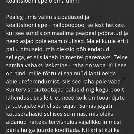
koalitsioonilepe olema ülim?
Pealegi, mis valimislubadused ja
koalitsioonilepe - hallooooooo, sellest hetkest
kui see sündis on maailma peapeal pööratud ja
need asjad pole enam olulised. Ma ei kuule eriti
palju otsuseid, mis oleksid põhjendatud
sellega, et siis läheb inimestel paremaks. Teine
samba vabaks laskmine - raha on vaba. Kui see
on hind, mille tõttu ei saa nüüd lahti öelda
abielureferendumist, siis see raha pole vaba.
Kui tervishoiutöötajad palusid riigikogu poolt
lahendusi, siis leiti et need kõik on tööandjate
ja töötajate vahelised asjad. Samas jagati
katuserahasid sellises summas, mis oleks
aidanud näiteks tervishoius vajalikke inimesi
päris hulga juurde koolitada. Nii kriisi kui ka