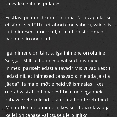
tulevikku silmas pidades.
Eestlasi peab rohkem sündima. Nõus aga lapsi
ei sünni seetõttu, et aborte on vähem, vaid siis
kui inimesed tunnevad, et nad on siin omad,
nad on siin oodatud.
Iga inimene on tähtis, iga inimene on oluline.
Seega ...
Millised on need valikud mis meie
inimesi päriselt edasi aitavad? Mis viivad Eestit
edasi nii, et inimesed tahavad siin elada ja siia
jääda? Ja ma ei mõtle neid välismaalasi, kes
ülerahvastatud linnadest hea meelega meie
rabaveerele kolivad - ka nemad on teretulnud.
Ma mõtlen neid inimesi, kes siin täna elavad ja
kellel on tänase valitsuse üle piinlik?