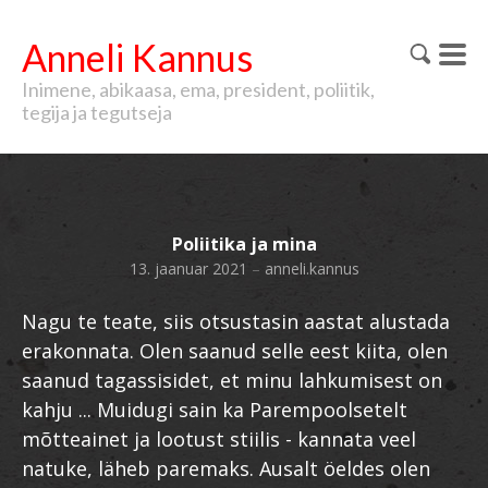
Anneli Kannus
Inimene, abikaasa, ema, president, poliitik,
tegija ja tegutseja
Poliitika ja mina
13. jaanuar 2021
–
anneli.kannus
Nagu te teate, siis otsustasin aastat alustada
erakonnata. Olen saanud selle eest kiita, olen
saanud tagassisidet, et minu lahkumisest on
kahju ... Muidugi sain ka Parempoolsetelt
mõtteainet ja lootust stiilis - kannata veel
natuke, läheb paremaks. Ausalt öeldes olen