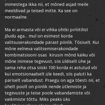
inimestega ikka nii, et mõned asjad meile
meeldivad ja teised mitte. Ka see on
normaalne.
Ma ei armasta või ei vihka ühtki poliitilist
jõudu aga... mul on esimest korda
valitsuserakondade pärast piinlik. Tõsiselt. Kui
mõne eelneva valitsemiserakondade
kombinatsiooni osas kirusin mõnd käiku või
mõne inimese tegevust, siis üldiselt ühe ja
sama reha otsa siiski 100 korda ei astutud või
kui emotsionaalselt üle keedi, siis paluti ka
päriselt vabandust. Praegu on aga tõesti nii, et
ühelt poolt on piinlik nende ütlemiste ja
tegevuste ja teise poole vabandamiste või
vaikimiste tõttu. Miks peaks üks