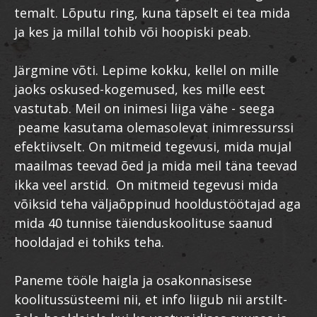
temalt. Lõputu ring, kuna täpselt ei tea mida
ja kes ja millal tohib või hoopiski peab.
Järgmine võti. Lepime kokku, kellel on mille
jaoks oskused-kogemused, kes mille eest
vastutab. Meil on inimesi liiga vähe - seega
peame kasutama olemasolevat inimressurssi
efektiivselt. On mitmeid tegevusi, mida mujal
maailmas teevad õed ja mida meil täna teevad
ikka veel arstid. On mitmeid tegevusi mida
võiksid teha väljaõppinud hooldustöötajad aga
mida 40 tunnise täienduskoolituse saanud
hooldajad ei tohiks teha.
Paneme tööle haigla ja osakonnasisese
koolitussüsteemi nii, et info liigub nii arstilt-