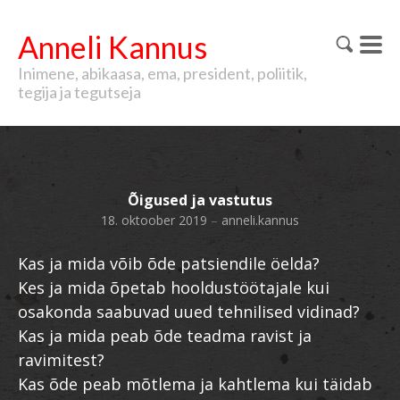
Anneli Kannus
Inimene, abikaasa, ema, president, poliitik,
tegija ja tegutseja
Õigused ja vastutus
18. oktoober 2019
–
anneli.kannus
Kas ja mida võib õde patsiendile öelda?
Kes ja mida õpetab hooldustöötajale kui
osakonda saabuvad uued tehnilised vidinad?
Kas ja mida peab õde teadma ravist ja
ravimitest?
Kas õde peab mõtlema ja kahtlema kui täidab