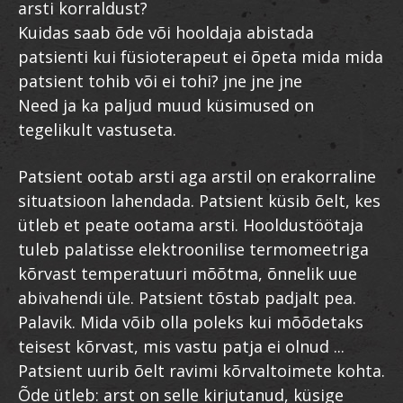
arsti korraldust?
Kuidas saab õde või hooldaja abistada
patsienti kui füsioterapeut ei õpeta mida mida
patsient tohib või ei tohi? jne jne jne
Need ja ka paljud muud küsimused on
tegelikult vastuseta.
Patsient ootab arsti aga arstil on erakorraline
situatsioon lahendada. Patsient küsib õelt, kes
ütleb et peate ootama arsti. Hooldustöötaja
tuleb palatisse elektroonilise termomeetriga
kõrvast temperatuuri mõõtma, õnnelik uue
abivahendi üle. Patsient tõstab padjalt pea.
Palavik. Mida võib olla poleks kui mõõdetaks
teisest kõrvast, mis vastu patja ei olnud ...
Patsient uurib õelt ravimi kõrvaltoimete kohta.
Õde ütleb: arst on selle kirjutanud, küsige