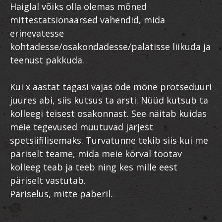
Haiglal võiks olla olemas mõned
mittestatsionaarsed vahendid, mida
erinevatesse
kohtadesse/osakondadesse/palatisse liikuda ja
teenust pakkuda.
Kui x aastat tagasi vajas õde mõne protseduuri
juures abi, siis kutsus ta arsti. Nüüd kutsub ta
kolleegi teisest osakonnast. See näitab kuidas
meie tegevused muutuvad järjest
spetsiifilisemaks. Turvatunne tekib siis kui me
päriselt teame, mida meie kõrval töötav
kolleeg teab ja teeb ning kes mille eest
päriselt vastutab.
Päriselus, mitte paberil.