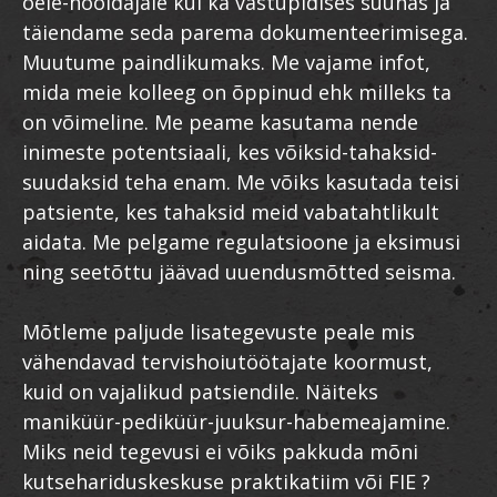
õele-hooldajale kui ka vastupidises suunas ja
täiendame seda parema dokumenteerimisega.
Muutume paindlikumaks. Me vajame infot,
mida meie kolleeg on õppinud ehk milleks ta
on võimeline. Me peame kasutama nende
inimeste potentsiaali, kes võiksid-tahaksid-
suudaksid teha enam. Me võiks kasutada teisi
patsiente, kes tahaksid meid vabatahtlikult
aidata. Me pelgame regulatsioone ja eksimusi
ning seetõttu jäävad uuendusmõtted seisma.
Mõtleme paljude lisategevuste peale mis
vähendavad tervishoiutöötajate koormust,
kuid on vajalikud patsiendile. Näiteks
maniküür-pediküür-juuksur-habemeajamine.
Miks neid tegevusi ei võiks pakkuda mõni
kutsehariduskeskuse praktikatiim või FIE ?