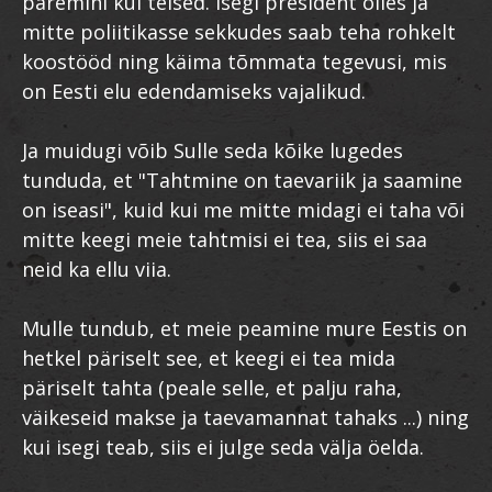
paremini kui teised. Isegi president olles ja
mitte poliitikasse sekkudes saab teha rohkelt
koostööd ning käima tõmmata tegevusi, mis
on Eesti elu edendamiseks vajalikud.
Ja muidugi võib Sulle seda kõike lugedes
tunduda, et "Tahtmine on taevariik ja saamine
on iseasi", kuid kui me mitte midagi ei taha või
mitte keegi meie tahtmisi ei tea, siis ei saa
neid ka ellu viia.
Mulle tundub, et meie peamine mure Eestis on
hetkel päriselt see, et keegi ei tea mida
päriselt tahta (peale selle, et palju raha,
väikeseid makse ja taevamannat tahaks ...) ning
kui isegi teab, siis ei julge seda välja öelda.