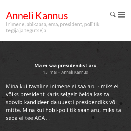
Anneli Kannus
Inimene, abikaasa, ema, president, poliitik,
tegija ja tegutseja
Ma ei saa presidendist aru
13. mai
–
Anneli Kannus
Mina kui tavaline inimene ei saa aru - miks ei
võiks president Karis selgelt öelda kas ta
soovib kandideerida uuesti presidendiks või
mitte. Mina kui hobi-poliitik saan aru, miks ta
seda ei tee AGA ...