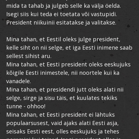
mida ta tahab ja julgeb selle ka välja öelda.
Isegi siis kui teda ei toetata või vastupidi.
President niikuinii esitatakse ja valitakse.
Mina tahan, et Eestil oleks julge president,
kelle siht on nii selge, et iga Eesti inimene saab
sellest sihist aru.
Mina tahan, et Eesti president oleks eeskujuks
kõigile Eesti inimestele, nii noortele kui ka
vanadele.
Mina tahan, et presidendi jutt oleks alati nii
selge, sirge ja sisu täis, et kuulates tekiks
tunne - ohhoo!
Mina tahan, et Eesti president ei lähtuks
populaarsusest, vaid ajaks alati Eesti asja,
seisaks Eesti eest, olles eeskujuks ja tehes