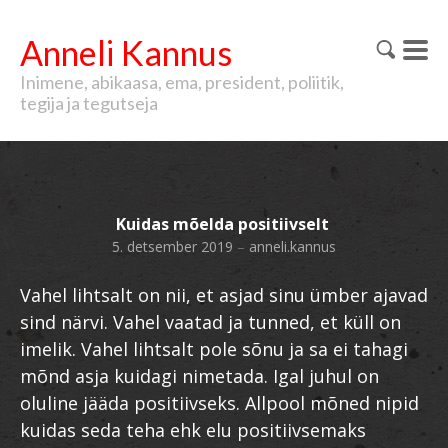
Anneli Kannus
Inimene, abikaasa, ema, president, poliitik,
tegija ja tegutseja
Kuidas mõelda positiivselt
5. detsember 2019
–
anneli.kannus
Vahel lihtsalt on nii, et asjad sinu ümber ajavad
sind närvi. Vahel vaatad ja tunned, et küll on
imelik. Vahel lihtsalt pole sõnu ja sa ei tahagi
mõnd asja kuidagi nimetada. Igal juhul on
oluline jääda positiivseks. Allpool mõned nipid
kuidas seda teha ehk elu positiivsemaks