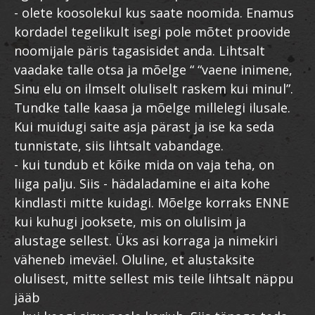
- olete koosolekul kus saate noomida. Enamus
kordadel tegelikult isegi pole mõtet proovide
noomijale päris tagasisidet anda. Lihtsalt
vaadake talle otsa ja mõelge “ “vaene inimene,
Sinu elu on ilmselt oluliselt raskem kui minul”.
Tundke talle kaasa ja mõelge millelegi ilusale.
Kui muidugi saite asja pärast ja ise ka seda
tunnistate, siis lihtsalt vabandage.
- kui tundub et kõike mida on vaja teha, on
liiga palju. Siis - hädaladamine ei aita kohe
kindlasti mitte kuidagi. Mõelge korraks ENNE
kui kuhugi jooksete, mis on olulisim ja
alustage sellest. Üks asi korraga ja nimekiri
väheneb imeväel. Oluline, et alustaksite
olulisest, mitte sellest mis teile lihtsalt näppu
jääb