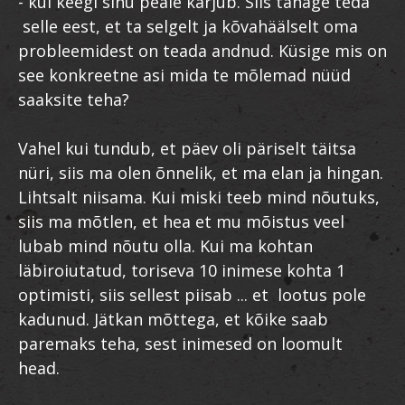
- kui keegi sinu peale karjub. Siis tänage teda
selle eest, et ta selgelt ja kõvahäälselt oma
probleemidest on teada andnud. Küsige mis on
see konkreetne asi mida te mõlemad nüüd
saaksite teha?
Vahel kui tundub, et päev oli päriselt täitsa
nüri, siis ma olen õnnelik, et ma elan ja hingan.
Lihtsalt niisama. Kui miski teeb mind nõutuks,
siis ma mõtlen, et hea et mu mõistus veel
lubab mind nõutu olla. Kui ma kohtan
läbiroiutatud, toriseva 10 inimese kohta 1
optimisti, siis sellest piisab ... et lootus pole
kadunud. Jätkan mõttega, et kõike saab
paremaks teha, sest inimesed on loomult
head.