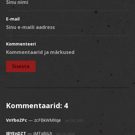
E-mail
Kommenteeri
Kommentaarid:
4
VnYboZPc
—
zcFBkWMXqe
Jan 16, 2020
IBYEnDZT
—
jMTxBILh
Jan 16, 2020