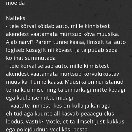
mõelda
Näiteks
- teie kõrval sõidab auto, mille kinnistest
akendest vaatamata mürtsub kõva muusika.
Ajab närvi? Parem tunne kaasa, ilmselt tal auto
logiseb kusagilt nii kõvasti ja ta püüab seda
kolinat summutada
- teie kõrval seisab auto, mille kinnistest
akendest vaatamata mürtsub kõrvulukustav
muusika. Tunne kaasa. Muusika on nüristanud
tema kuulmise ning ta ei märkagi mitte kedagi
ega kuule ise mitte midagi.
- vaatate inimest, kes on kulla ja karraga
ehitud aga küünte all kasvab peaaegu elus
loodus. Vastik? Mõtle, et ta ilmselt just kukkus
ega polejõudnud veel käsi pesta.