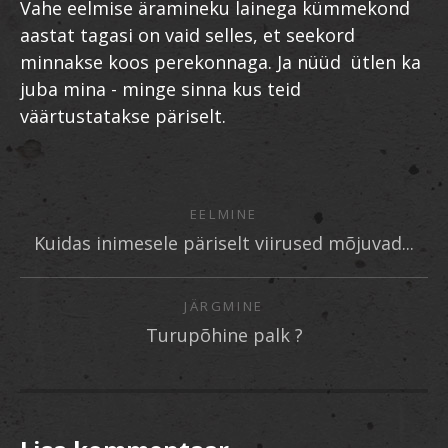
Vahe eelmise äramineku lainega kümmekond
aastat tagasi on vaid selles, et seekord
minnakse koos perekonnaga. Ja nüüd ütlen ka
juba mina - minge sinna kus teid
väärtustatakse päriselt.
EELMINE
Kuidas inimesele päriselt viirused mõjuvad...
JÄRGMINE
Turupõhine palk ?