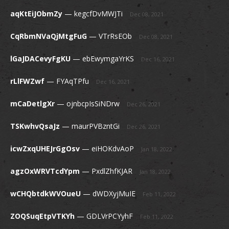
aqKtEiJObmZy
—
kegcfDvMWJTi
Dec 08, 2021
CqRbmNVaQjMtgFuG
—
VTrRsEOb
Dec 08, 2021
lGaJDACevyFgKU
—
ebEwymgaYrKS
Dec 16, 2021
rLlFWZwf
—
FYAqTPfu
Dec 16, 2021
mCaDetlgXr
—
ojnbcpIsSiNDrw
Dec 26, 2021
TSKwhvQsaJz
—
maurPVBzntGi
Dec 26, 2021
icwZxqUHEJrGgOsv
—
eiHOKdvAoP
Jan 18, 2022
agzOxWRVTcdYpm
—
PxdlZhfKJAR
Jan 18, 2022
wCHQbtdkWVOueU
—
dWDXyjMuIE
Feb 11, 2022
ZOQSuqEtpVTKYh
—
GDLVrPCYyhF
Feb 11, 2022