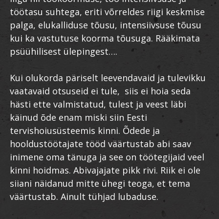
töötasu suhtega, eriti võrreldes riigi keskmise
palga, elukalliduse tõusu, intensiivsuse tõusu
kui ka vastutuse koorma tõusuga. Rääkimata
psüühilisest ülepingest….
Kui olukorda päriselt leevendavaid ja tulevikku
vaatavaid otsuseid ei tule, siis ei hoia seda
hästi ette valmistatud, tulest ja veest läbi
käinud õde enam miski siin Eesti
tervishoiusüsteemis kinni. Õdede ja
hooldustöötajate tööd väärtustab abi saav
inimene oma tänuga ja see on töötegijaid veel
kinni hoidmas. Abivajajate pikk rivi. Riik ei ole
siiani näidanud mitte ühegi teoga, et tema
väärtustab. Ainult tühjad lubaduse.