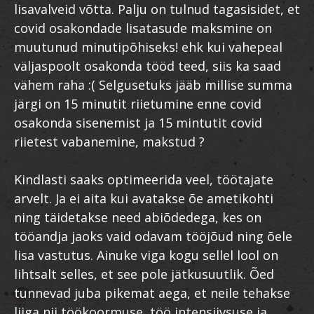
lisavalveid võtta. Palju on tulnud tagasisidet, et
covid osakondade lisatasude maksmine on
muutunud minutipõhiseks! ehk kui vahepeal
väljaspoolt osakonda tööd teed, siis ka saad
vähem raha :( Selgusetuks jääb millise summa
järgi on 15 minutit riietumine enne covid
osakonda sisenemist ja 15 mintutit covid
riietest vabanemine, makstud ?
Kindlasti saaks optimeerida veel, töötajate
arvelt. Ja ei aita kui avatakse õe ametikohti
ning täidetakse need abiõdedega, kes on
tööandja jaoks vaid odavam tööjõud ning õele
lisa vastutus. Ainuke viga kogu sellel lool on
lihtsalt selles, et see pole jätkusuutlik. Õed
tunnevad juba pikemat aega, et neile tehakse
liiga nii töökoormuse, töö intensiivsuse ja