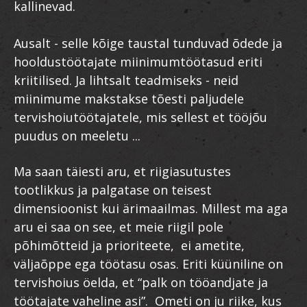
kallinevad.
Ausalt - selle kõige taustal tunduvad õdede ja
hooldustöötajate miinimumtöötasud eriti
kriitilised. Ja lihtsalt teadmiseks - neid
miinimume makstakse tõesti paljudele
tervishoiutöötajatele, mis sellest et tööjõu
puudus on meeletu ...
Ma saan täiesti aru, et riigiasutustes
tootlikkus ja palgatase on teisest
dimensioonist kui ärimaailmas. Millest ma aga
aru ei saa on see, et meie riigil pole
põhimõtteid ja prioriteete, ei ametite,
väljaõppe ega töötasu osas. Eriti küüniline on
tervishoius öelda, et “palk on tööandjate ja
töötajate vaheline asi”. Ometi on ju riike, kus