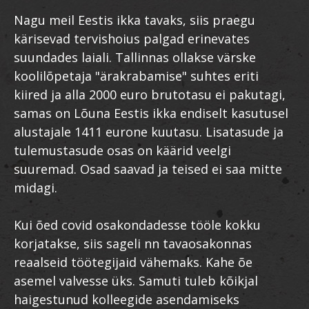
Nagu meil Eestis ikka tavaks, siis praegu
kärisevad tervishoius palgad erinevates
suundades laiali. Tallinnas ollakse värske
koolilõpetaja "ärakrabamise" suhtes eriti
kiired ja alla 2000 euro brutotasu ei pakutagi,
samas on Lõuna Eestis ikka endiselt kasutusel
alustajale 1411 eurone kuutasu. Lisatasude ja
tulemustasude osas on käärid veelgi
suuremad. Osad saavad ja teised ei saa mitte
midagi.
Kui õed covid osakondadesse tööle kokku
korjatakse, siis sageli nn tavaosakonnas
reaalseid töötegijaid vähemaks. Kahe õe
asemel valvesse üks. Samuti tuleb kõikjal
haigestunud kolleegide asendamiseks