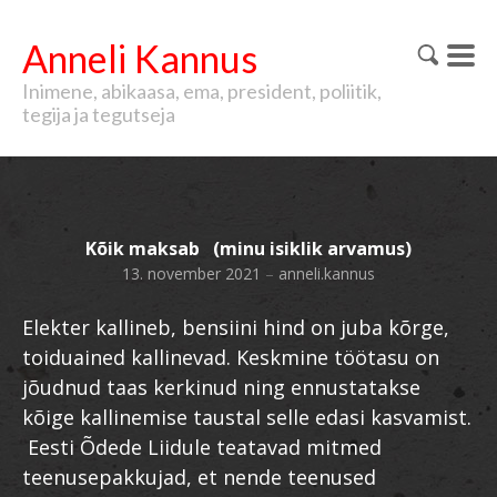
Anneli Kannus
Inimene, abikaasa, ema, president, poliitik,
tegija ja tegutseja
Kõik maksab (minu isiklik arvamus)
13. november 2021
–
anneli.kannus
Elekter kallineb, bensiini hind on juba kõrge,
toiduained kallinevad. Keskmine töötasu on
jõudnud taas kerkinud ning ennustatakse
kõige kallinemise taustal selle edasi kasvamist.
Eesti Õdede Liidule teatavad mitmed
teenusepakkujad, et nende teenused