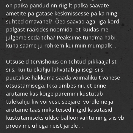
on paika pandud nn riigilt palka saavate
ametite palgatase keskmissesse palka ning
suhted omavahel? Õed saavad aga iga kord
palgast rääkides noomida, et kuidas me
julgeme seda teha? Peaksime tundma häbi,
kuna saame ju rohkem kui miinimumpalk …
Otsuseid tervishoius on tehtud pikkaajalist
siis, kui tulekahju lahvatab ja isegi siis
püütakse hakkama saada võimalikult vähese
otsustamisega. Ikka umbes nii, et enne
arutame kas kõige paremini kustutab
tulekahju liiv või vesi, seejärel võrdleme ja
arutame taas miks teised riigid kasutasid
kustutamiseks üldse balloonvahtu ning siis vb
proovime ühega neist järele ...